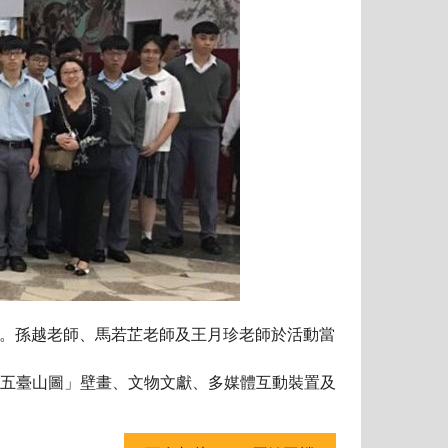
覽。孫越老師、馬若芷老師及王月珍老師於活動當
「五臺山圖」壁畫、文物文獻、多媒體互動裝置及