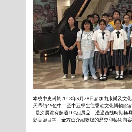
本校中史科於2018年9月28日參加由康樂
天帶領45位中二至中五學生往香港文化博物館
是次展覽有超過100組展品，透過西魏時期極
影音節目等，全方位介紹敦煌的歷史和藝術內容