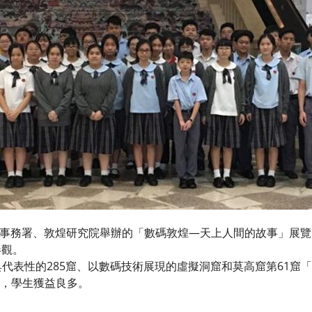
及文化事務署、敦煌研究院舉辦的「數碼敦煌—天上人間的故事」展
參觀。
具代表性的285窟、以數碼技術展現的虛擬洞窟和莫高窟第61窟
，學生獲益良多。