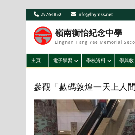
Skip
25764852
info@lhymss.net
to
content
嶺南衡怡紀念中學
Lingnan Hang Yee Memorial Seco
主頁
電子學習
學校資料
學與教
參觀「數碼敦煌—天上人