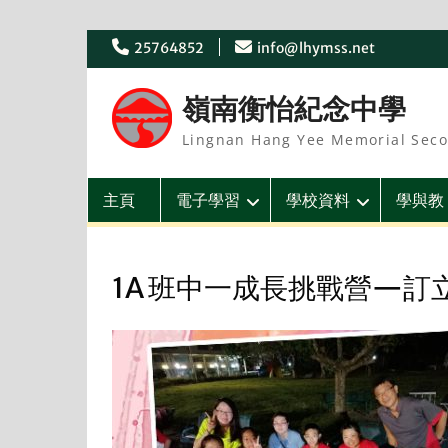
Skip
25764852
info@lhymss.net
to
content
嶺南衡怡紀念中學
Lingnan Hang Yee Memorial Seco
主頁
電子學習
學校資料
學與教
1A 班中一成長挑戰營—訂