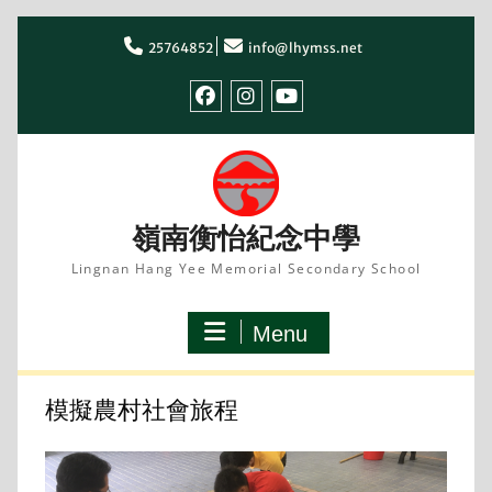
Skip
to
25764852
info@lhymss.net
content
facebook
IG
youtube
嶺南衡怡紀念中學
Lingnan Hang Yee Memorial Secondary School
Menu
模擬農村社會旅程