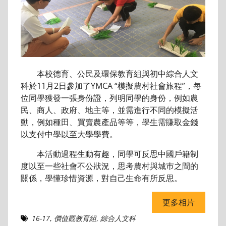
本校德育、公民及環保教育組與初中綜合人文
科於11月2日參加了YMCA “模擬農村社會旅程”，每
位同學獲發一張身份證，列明同學的身份，例如農
民、商人、政府、地主等，並需進行不同的模擬活
動，例如種田、買賣農產品等等，學生需賺取金錢
以支付中學以至大學學費。
本活動過程生動有趣，同學可反思中國戶籍制
度以至一些社會不公狀況，思考農村與城巿之間的
關係，學懂珍惜資源，對自己生命有所反思。
更多相片
16-17
,
價值觀教育組
,
綜合人文科