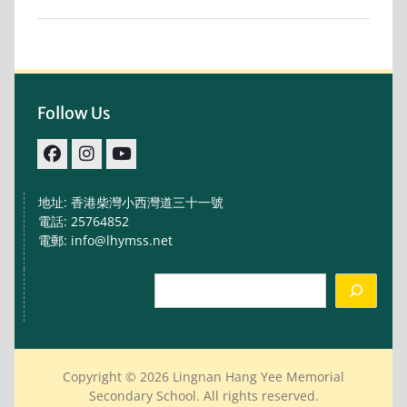
Follow Us
facebook
IG
youtube
地址: 香港柴灣小西灣道三十一號
電話: 25764852
電郵: info@lhymss.net
Search
Copyright © 2026 Lingnan Hang Yee Memorial
Secondary School. All rights reserved.