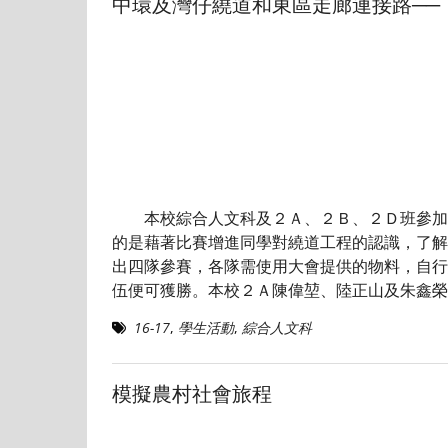
中環及灣仔繞道和東區走廊連接路──
本校綜合人文科及２Ａ、２Ｂ、２Ｄ班參加了
的是藉著比賽增進同學對繞道工程的認識，了
出四隊參賽，各隊需使用大會提供的物料，自行
伍便可獲勝。本校２Ａ陳偉堃、陸正山及朱鑫榮
16-17
,
學生活動
,
綜合人文科
模擬農村社會旅程