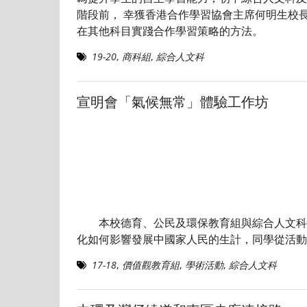
階段前， 幸獲香港合作學習協會主席何明生校
在其他科目實踐合作學習策略的方法。
19-20
,
商科組
,
綜合人文科
宣明會「氣候無常」體驗工作坊
本校德育、公民及環保教育組與綜合人文科合
化如何影響發展中國家人民的生計，同學從活動
17-18
,
價值觀教育組
,
學術活動
,
綜合人文科