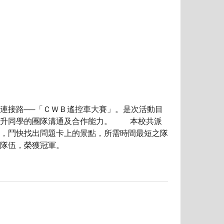
接路──「ＣＷＢ遙控車大賽」。是次活動目
提升同學的團隊溝通及合作能力。 本校共派
，鬥快找出問題卡上的景點，所需時間最短之隊
隊伍，榮獲冠軍。