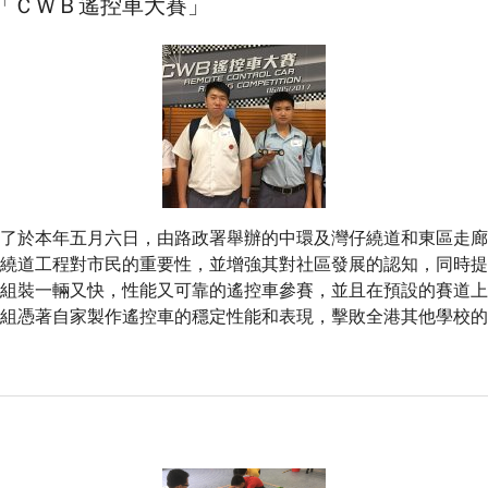
「ＣＷＢ遙控車大賽」
於本年五月六日，由路政署舉辦的中環及灣仔繞道和東區走廊連
解繞道工程對市民的重要性，並增強其對社區發展的認知，同時
組裝一輛又快，性能又可靠的遙控車參賽，並且在預設的賽道上
組憑著自家製作遙控車的穩定性能和表現，擊敗全港其他學校的