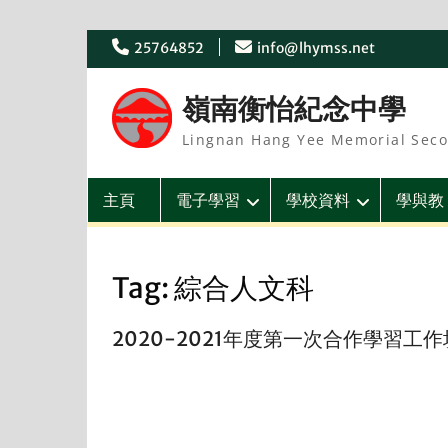
Skip
25764852
info@lhymss.net
to
content
嶺南衡怡紀念中學
Lingnan Hang Yee Memorial Seco
主頁
電子學習
學校資料
學與教
Tag:
綜合人文科
2020-2021年度第一次合作學習工作