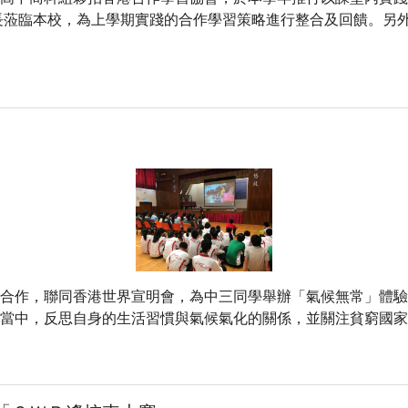
長蒞臨本校，為上學期實踐的合作學習策略進行整合及回饋。另外
作，聯同香港世界宣明會，為中三同學舉辦「氣候無常」體驗工
當中，反思自身的生活習慣與氣候氣化的關係，並關注貧窮國家