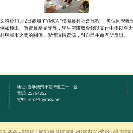
於11月2日參加了YMCA “模擬農村社會旅程”，每位同學
，例如種田、買賣農產品等等，學生需賺取金錢以支付中學以至
村與城巿之間的關係，學懂珍惜資源，對自己生命有所反思。
地址: 香港柴灣小西灣道三十一號
電話: 25764852
電郵: info@lhymss.net
t © 2026 Lingnan Hang Yee Memorial Secondary School. All rights 