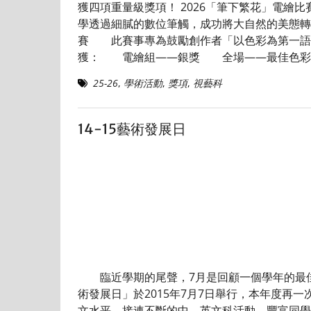
獲四項重量級獎項！ 2026「筆下繁花」電
學透過細膩的數位筆觸，成功將大自然的美態轉
賽 此賽事專為鼓勵創作者「以色彩為第一語
獲： 電繪組——銀獎 全場——最佳色彩
25-26
,
學術活動
,
獎項
,
視藝科
14-15藝術發展日
臨近學期的尾聲，7月是回顧一個學年的最佳
術發展日」於2015年7月7日舉行，本年度
文水平，接連不斷的中、英文科活動，豐富同學