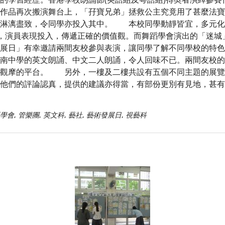
作品再次搬演舞台上，「孖寶兄弟」拯救公主究竟用了甚麼法寶
得淋漓盡致，令同學亦投入其中。 本校同學動靜皆宜，多元化
，演員表現投入，傳遞正確的價值觀。而舞蹈學會演出的「迷城」
展日」有幸邀請兩間友校參與表演，讓同學了解不同學校的特色
南中學的英文朗誦、中文二人朗誦，令人回味不已。兩間友校的
相觀摩的平台。 另外，一樓及二樓共設有五個不同主題的展覽
他們的評論認真，提供的建議亦得當，有部份更別有見地，甚有
學會
,
管樂團
,
英文科
,
藝社
,
藝術發展日
,
視藝科