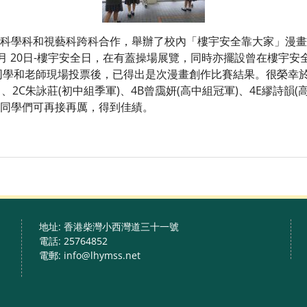
學科和視藝科跨科合作，舉辦了校內「樓宇安全靠大家」漫畫創
月 20日-樓宇安全日，在有蓋操場展覽，同時亦擺設曾在樓宇安
和老師現場投票後，已得出是次漫畫創作比賽結果。很榮幸於5
) 、2C朱詠莊(初中組季軍)、4B曾靄妍(高中組冠軍)、4E繆詩韻
同學們可再接再厲，得到佳績。
地址: 香港柴灣小西灣道三十一號
電話: 25764852
電郵: info@lhymss.net