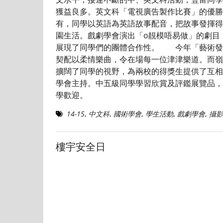
獲益良多。英文科「電視廣告製作比賽」的優勝
有，同學以英語為英語故事配音，把故事發揮
園生活。戲劇學會演出「o靚模唔易做」的劇目
展現了同學們的團體合作性。 今年「藝術發
契配以柔情樂曲，令在場每一位津津樂道。而嶺
擴闊了同學的視野，為兩校的得獎生提供了互
學會主持。中五級同學學習欣賞及評鑑展覽品，
學歡迎。
14-15
,
中文科
,
國術學會
,
學生活動
,
戲劇學會
,
攝影
樓宇安全日