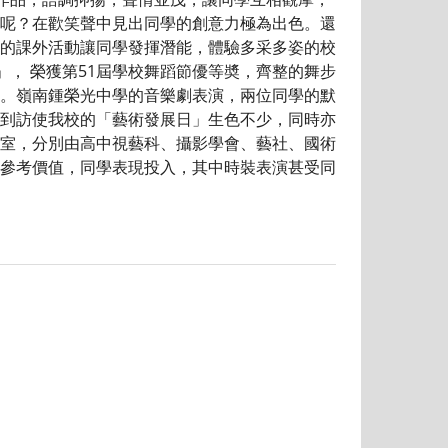
呢？在歡笑聲中見出同學的創意力極為出色。還
的課外活動讓同學發揮潛能，體驗多采多姿的校
， 榮獲第51屆學校舞蹈節優等奬，齊整的舞步
。嶺南鍾榮光中學的音樂劇表演，兩位同學的默
到訪使我校的「藝術發展日」生色不少，同時亦
室，分別由高中視藝科、攝影學會、藝社、國術
參考價值，同學表現投入，其中時裝表演甚受同