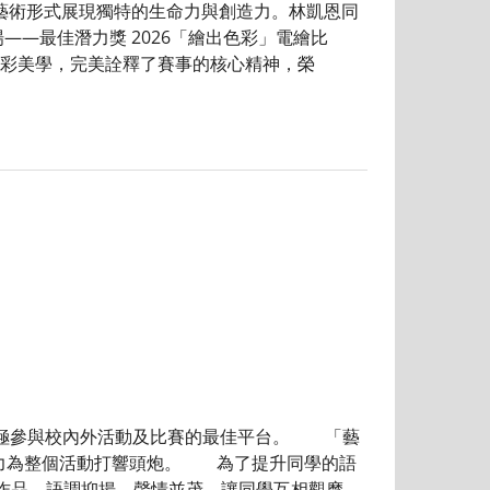
藝術形式展現獨特的生命力與創造力。林凱恩同
—最佳潛力獎 2026「繪出色彩」電繪比
彩美學，完美詮釋了賽事的核心精神，榮
極參與校內外活動及比賽的最佳平台。 「藝
活力為整個活動打響頭炮。 為了提升同學的語
賽作品，語調抑揚，聲情並茂，讓同學互相觀摩，