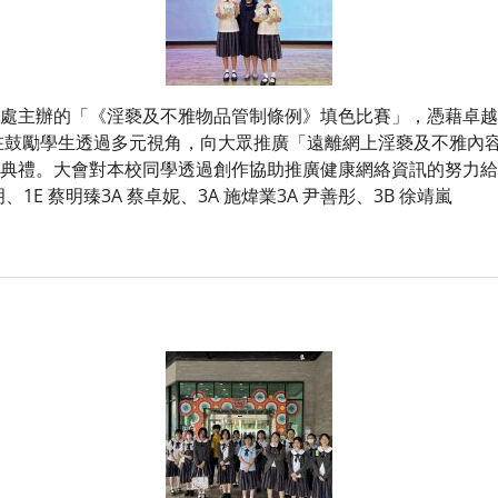
主辦的「《淫褻及不雅物品管制條例》填色比賽」，憑藉卓越
鼓勵學生透過多元視角，向大眾推廣「遠離網上淫褻及不雅內容
典禮。大會對本校同學透過創作協助推廣健康網絡資訊的努力給予了
玥、1E 蔡明臻3A 蔡卓妮、3A 施煒業3A 尹善彤、3B 徐靖嵐