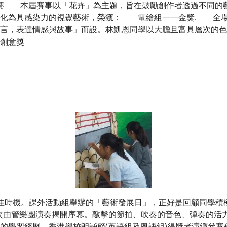
繪比賽 本屆賽事以「花卉」為主題，旨在鼓勵創作者透過不同的
化為具感染力的視覺藝術，榮獲： 電繪組——金獎. 全場—
言，表達情感與故事」而設。林凱恩同學以大膽且富具層次的色
創意獎
時機。課外活動組舉辦的「藝術發展日」，正好是回顧同學積
再一次由管樂團演奏揭開序幕。敲擊的節拍、吹奏的音色、彈奏的
的學習經歷。香港學校朗誦節(英語組及粵語組)得奬者演繹參