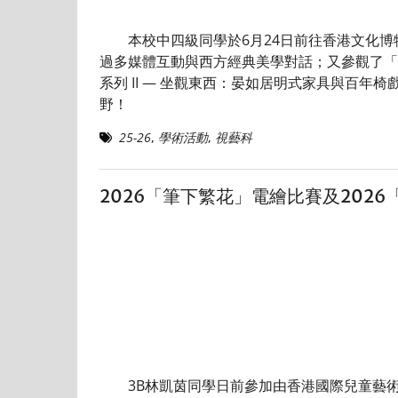
本校中四級同學於6月24日前往香港文化博
過多媒體互動與西方經典美學對話；又參觀了「
系列 II — 坐觀東西：晏如居明式家具與百
野！
25-26
,
學術活動
,
視藝科
2026「筆下繁花」電繪比賽及202
3B林凱茵同學日前參加由香港國際兒童藝術