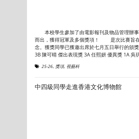
本校學生參加了由電影報刊及物品管理辦事處
而出，獲得冠軍及多個獎項！ 是次比賽旨在
念。獲獎同學已獲邀出席於七月五日舉行的頒獎
3B 陳可晴 傑出表現獎 3A 任熙妍 優異獎 1A 吳
25-26
,
獎項
,
視藝科
中四級同學走進香港文化博物館