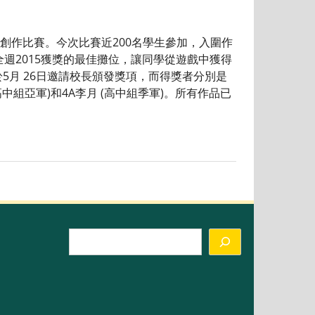
作比賽。今次比賽近200名學生參加，入圍作
全週2015獲獎的最佳攤位，讓同學從遊戲中獲得
月 26日邀請校長頒發獎項，而得獎者分別是
(高中組亞軍)和4A李月 (高中組季軍)。所有作品已
Search