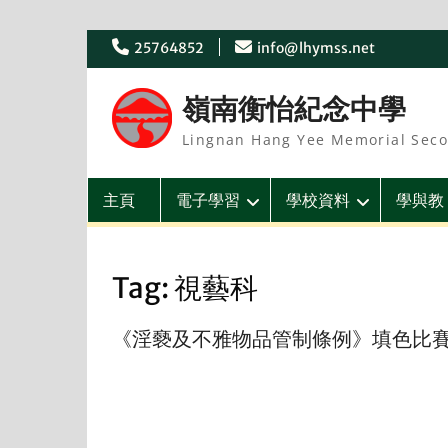
Skip
25764852
info@lhymss.net
to
content
嶺南衡怡紀念中學
Lingnan Hang Yee Memorial Seco
主頁
電子學習
學校資料
學與教
Tag:
視藝科
《淫褻及不雅物品管制條例》填色比賽2