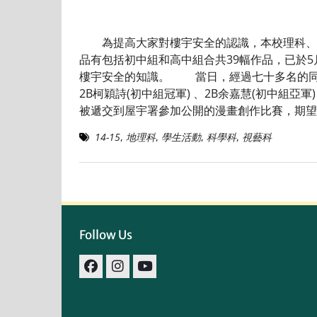
為提高大家對樓宇安全的認識，本校理科、科
品有包括初中組和高中組合共39幅作品，已於5
樓宇安全的知識。 當日，經過七十多名的同學
2B柯穎詩(初中組冠軍) 、2B余嘉慧(初中組亞軍
被遞交到屋宇署參加公開的漫畫創作比賽，期望
14-15
,
地理科
,
學生活動
,
科學科
,
視藝科
Follow Us
facebook
IG
youtube