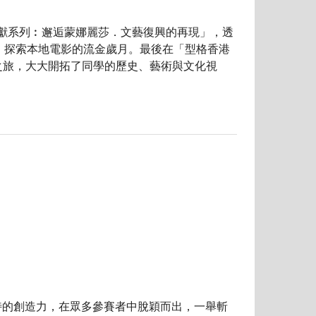
獻系列︰邂逅蒙娜麗莎．文藝復興的再現」，透
」，探索本地電影的流金歲月。最後在「型格香港
化之旅，大大開拓了同學的歷史、藝術與文化視
的創造力，在眾多參賽者中脫穎而出，一舉斬