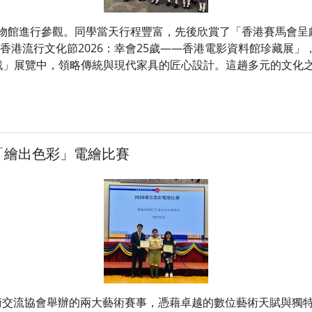
物館進行參觀。同學當天行程豐富，先後欣賞了「香港賽馬會呈
香港流行文化節2026：幸會25歲——香港電影資料館珍藏展
年椅戲」展覽中，領略傳統與現代家具的匠心設計。這趟多元的文
6「繪出色彩」電繪比賽
交流協會舉辦的兩大藝術賽事，憑藉卓越的數位藝術天賦與獨特