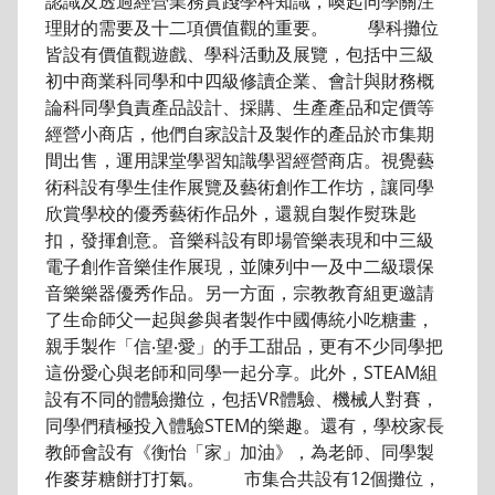
認識及透過經營業務實踐學科知識，喚起同學關注
理財的需要及十二項價值觀的重要。 學科攤位
皆設有價值觀遊戲、學科活動及展覽，包括中三級
初中商業科同學和中四級修讀企業、會計與財務概
論科同學負責產品設計、採購、生產產品和定價等
經營小商店，他們自家設計及製作的產品於市集期
間出售，運用課堂學習知識學習經營商店。視覺藝
術科設有學生佳作展覽及藝術創作工作坊，讓同學
欣賞學校的優秀藝術作品外，還親自製作熨珠匙
扣，發揮創意。音樂科設有即場管樂表現和中三級
電子創作音樂佳作展現，並陳列中一及中二級環保
音樂樂器優秀作品。另一方面，宗教教育組更邀請
了生命師父一起與參與者製作中國傳統小吃糖畫，
親手製作「信‧望‧愛」的手工甜品，更有不少同學把
這份愛心與老師和同學一起分享。此外，STEAM組
設有不同的體驗攤位，包括VR體驗、機械人對賽，
同學們積極投入體驗STEM的樂趣。還有，學校家長
教師會設有《衡怡「家」加油》，為老師、同學製
作麥芽糖餅打打氣。 市集合共設有12個攤位，