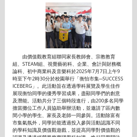
由價值觀教育組聯同家長教師會、宗教教育
組、STEAM組、視覺藝術科、企業、會計與財務概
論科、初中商業科及音樂科於2025年7月7日上午9
時至下午2時30分於校園舉行「衡怡市集─SUCCESS
ICEBERG」。此活動旨在透過學科展覽及學生佳作
展現衡怡同學的優秀學習成果，盡顯同學們的創意
及潛能。活動共分了三個時段進行，由200多名同學
擔當攤位工作人員協助舉辦活動，並邀請了區內數
間小學的學生、家長及老師一同參與。活動除富有
市集氣氛外，同學於能透過投入參與活動認識不同
的學科知識及價值觀遊戲，並提高同學對價值觀的