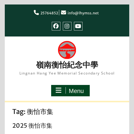
Skip
to
25764852
info@lhymss.net
content
facebook
IG
youtube
嶺南衡怡紀念中學
Lingnan Hang Yee Memorial Secondary School
Menu
Tag:
衡怡市集
2025 衡怡市集