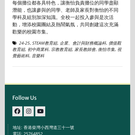
每個攤位都各具特色，讓衡怡負責攤位的同學盡顯
潛能，也讓參與的同學、老師及家長對衡怡的不同
學科及組別加深知識。全校一起投入參與是次活
動，增添校園團結及熱鬧氣氛，共同創建這次充滿
歡樂的校園市集。
24-25
,
STEAM教育組
,
企業、會計與財務概論科
,
價值觀
教育組
,
初中商業科
,
宗教教育組
,
家長教師會
,
衡怡市集
,
視
覺藝術科
,
音樂科
Follow Us
facebook
IG
youtube
地址: 香港柴灣小西灣道三十一號
電話: 25764852