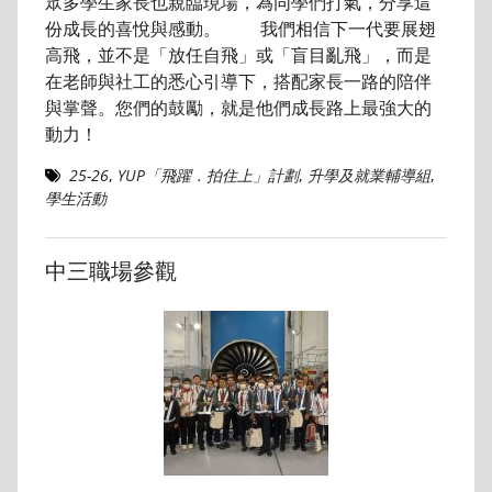
眾多學生家長也親臨現場，為同學們打氣，分享這
份成長的喜悅與感動。 我們相信下一代要展翅
高飛，並不是「放任自飛」或「盲目亂飛」，而是
在老師與社工的悉心引導下，搭配家長一路的陪伴
與掌聲。您們的鼓勵，就是他們成長路上最強大的
動力！
25-26
,
YUP「飛躍．拍住上」計劃
,
升學及就業輔導組
,
學生活動
中三職場參觀