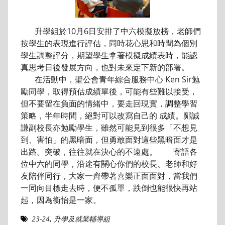
升學組於10月6日安排了中六模擬放榜，老師們
按學生的表現進行評估，同時花心思和時間為個別
學生調整評分，期望學生拿著模擬成績表時，能認
真思考日後發展方向，也對未來定下新的部署。
在活動中，聖公會青年綜合服務中心 Ken Sir勉
勵同學，取得預估成績單後，可能有些難以接受，
但不要留在負面的情緒中，要走回現實，調整學習
策略，半年時間，絕對可以改寫自己的 成績。鄺誠
謙副校長亦勉勵學生，雖然可能見到很多「不想見
到、害怕」的黑暗面，但勇敢面對這些黑暗面才是
出路。突破，往往就在決心的不遠處。 寄語各
位中六的同學，沿途有關心你們的校長、老師和好
友陪伴同行，大家一齊帶著喜樂正面面對，當我們
一同向目標走去時，便不孤單，跌倒也能很快再站
起，因為衡怡是一家。
23-24
,
升學及就業輔導組