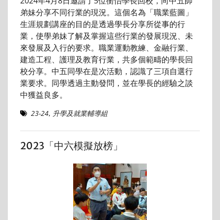
2024年4月8日邀請了5位衡怡學長回校，向中五師
弟妹分享不同行業的現況。這個名為「職業藍圖」
生涯規劃講座的目的是透過學長分享所從事的行
業，使學弟妹了解及掌握這些行業的發展現況、未
來發展及入行的要求。職業運動教練、金融行業、
建造工程、護理及教育行業，共多個範疇的學長回
校分享。中五同學在是次活動，認識了三項自選行
業要求。同學透過主動發問，並在學長的經驗之談
中獲益良多。
23-24
,
升學及就業輔導組
2023「中六模擬放榜」