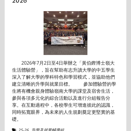
2026
2026年7月2日至4日舉辦之「黃伯鏗博士嶺大
生活體驗營」，旨在幫助有志升讀大學的中五學生
深入了解大學的學科特色和學習模式，並協助他們
建立清晰的升學與就業目標。 參加體驗營的學
生將有機會親身體驗嶺南大學的課堂及宿舍生活，
參與各項多元化的綜合活動以及進行分組報告分
享。在互動過程中，各校學生可增進彼此的認識，
同時拓寬眼界，為未來的人生規劃奠定更堅實的基
礎。
25-26
,
升學及就業輔導組