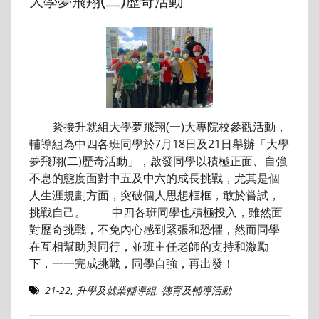
大學夢飛翔(二)歷奇活動
緊接升就組大學夢飛翔(一)大專院校參觀活動，
輔導組為中四各班同學於7月18日及21日舉辦「大學
夢飛翔(二)歷奇活動」，啟發同學以積極正面、自強
不息的態度面對中五及中六的成長挑戰，尤其是個
人生涯規劃方面，突破個人思想框框，敢於嘗試，
挑戰自己。 中四各班同學也積極投入，雖然面
對歷奇挑戰，不免內心感到緊張和恐懼，然而同學
在互相幫助與同行，並班主任老師的支持和激勵
下，一一完成挑戰，同學自強，再出發！
21-22
,
升學及就業輔導組
,
德育及輔導活動