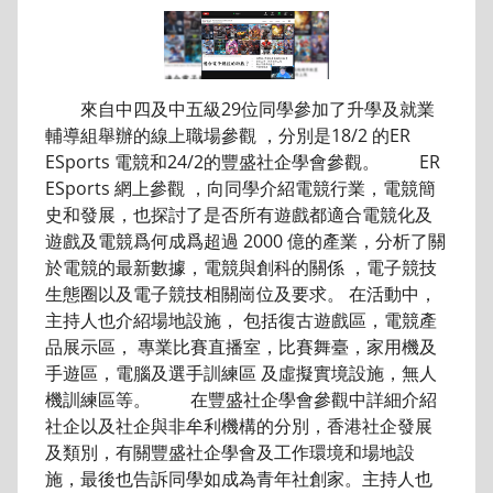
來自中四及中五級29位同學參加了升學及就業
輔導組舉辦的線上職場參觀 ，分別是18/2 的ER
ESports 電競和24/2的豐盛社企學會參觀。 ER
ESports 網上參觀 ，向同學介紹電競行業，電競簡
史和發展，也探討了是否所有遊戲都適合電競化及
遊戲及電競爲何成爲超過 2000 億的產業，分析了關
於電競的最新數據，電競與創科的關係 ，電子競技
生態圈以及電子競技相關崗位及要求。 在活動中，
主持人也介紹場地設施， 包括復古遊戲區，電競產
品展示區， 專業比賽直播室，比賽舞臺，家用機及
手遊區，電腦及選手訓練區 及虛擬實境設施，無人
機訓練區等。 在豐盛社企學會參觀中詳細介紹
社企以及社企與非牟利機構的分別，香港社企發展
及類別，有關豐盛社企學會及工作環境和場地設
施，最後也告訴同學如成為青年社創家。主持人也