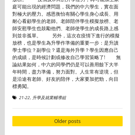
庭可能出現的經濟問題，我們的中六學生，實在面
對極大的壓力。感恩衡怡有關心學生身心成長、用
耐心看顧學生的老師。老師陪伴學生模擬放榜、老
師安慰學生也鼓勵他們、老師使學生的成長路上感
到並非孤單。 另外，這次在疫情下進行的模擬
放榜，也是學生為升學作準備的重要一步：是升讀
學士學位？副學位？還是海外升學？學生因應自己
的成績，是時候計劃或修改自己學習策略了! 無
論結果如何，中六的同學們仍是可以善用餘下大半
年時間，盡力準備，努力面對。人生常有逆境，但
是沿途有老師、好友的陪伴，大家要加把勁，向目
標勇闖。
21-22
,
升學及就業輔導組
Posts
Older posts
navigation