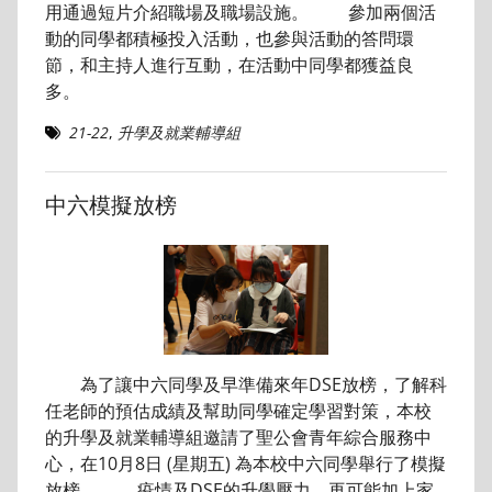
用通過短片介紹職場及職場設施。 參加兩個活
動的同學都積極投入活動，也參與活動的答問環
節，和主持人進行互動，在活動中同學都獲益良
多。
21-22
,
升學及就業輔導組
中六模擬放榜
為了讓中六同學及早準備來年DSE放榜，了解科
任老師的預估成績及幫助同學確定學習對策，本校
的升學及就業輔導組邀請了聖公會青年綜合服務中
心，在10月8日 (星期五) 為本校中六同學舉行了模擬
放榜。 疫情及DSE的升學壓力，再可能加上家