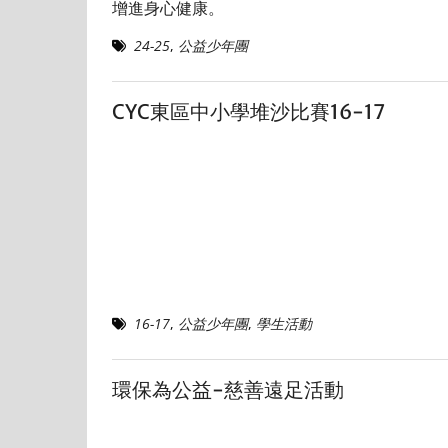
增進身心健康。
24-25
,
公益少年團
CYC東區中小學堆沙比賽16-17
16-17
,
公益少年團
,
學生活動
環保為公益-慈善遠足活動