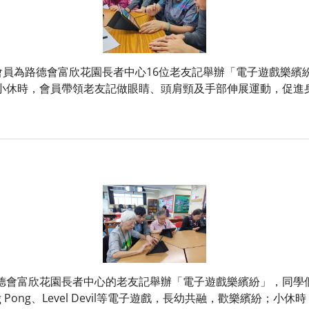
位會員為路德會富欣花園長者中心16位老友記舉辦「電子遊戲樂繽紛
小休時，會員帶領老友記做眼睛、頭肩頸及手部伸展運動，促進
德會富欣花園長者中心的老友記舉辦「電子遊戲樂繽紛」，同學們指
g Pong、Level Devil等電子遊戲，長幼共融，歡樂繽紛