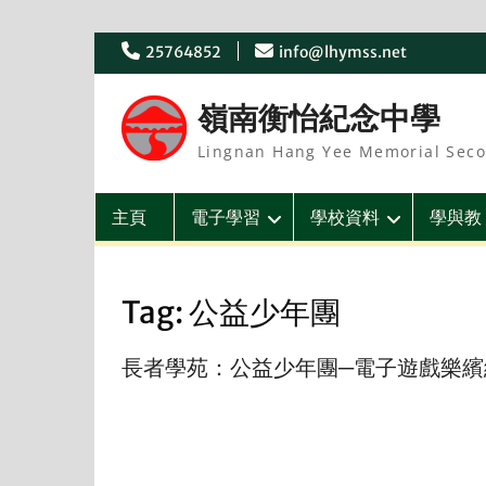
Skip
25764852
info@lhymss.net
to
content
嶺南衡怡紀念中學
Lingnan Hang Yee Memorial Seco
主頁
電子學習
學校資料
學與教
Tag:
公益少年團
長者學苑：公益少年團─電子遊戲樂繽