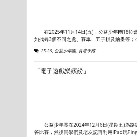
在2025年11月14日(五)，公益少年團18
如找尋3個不同之處、賽車、五子棋及繪畫等；
25-26
,
公益少年團
,
長者學苑
「電子遊戲樂繽紛」
公益少年團在2024年12月6日(星期五)為路
答比賽，然後同學們及老友記再利用iPad玩Pin