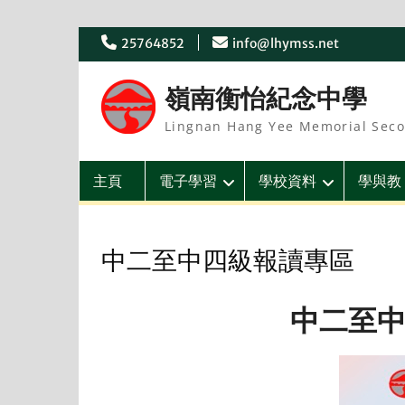
Skip
25764852
info@lhymss.net
to
content
嶺南衡怡紀念中學
Lingnan Hang Yee Memorial Seco
主頁
電子學習
學校資料
學與教
中二至中四級報讀專區
中二至中