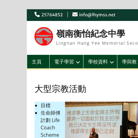
Skip
25764852
info@lhymss.net
to
content
嶺南衡怡紀念中學
Lingnan Hang Yee Memorial Seco
主頁
電子學習
學校資料
學與教
大型宗教活動
目標
生命師傅
計劃 Life
Coach
Scheme