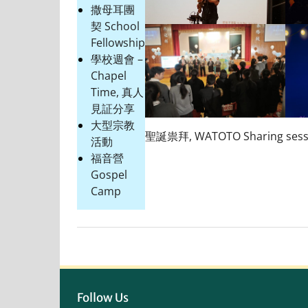
撒母耳團
契 School
Fellowship
學校週會 –
Chapel
Time, 真人
見証分享
大型宗教
聖誕祟拜, WATOTO Sharing ses
活動
福音營
Gospel
Camp
Follow Us