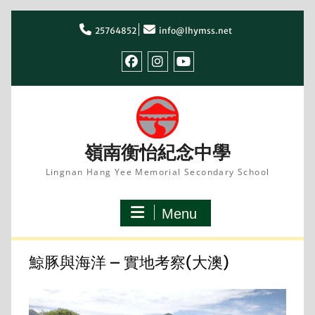
Skip
to
25764852
info@lhymss.net
content
facebook
IG
youtube
嶺南衡怡紀念中學
Lingnan Hang Yee Memorial Secondary School
Menu
鯨豚與海洋 – 實地考察(大澳)