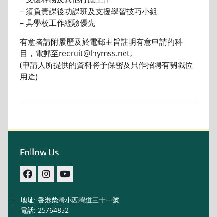
– 須負責課後功課班及支援學習技巧小組
– 具學校工作經驗優先
有意者請附履歷及於電郵主旨註明有意申請的科
目，電郵至recruit@lhymss.net。
(申請人所提供的資料將予保密及只作招聘有關職位
用途)
Follow Us
facebook
IG
youtube
地址: 香港柴灣小西灣道三十一號
電話: 25764852