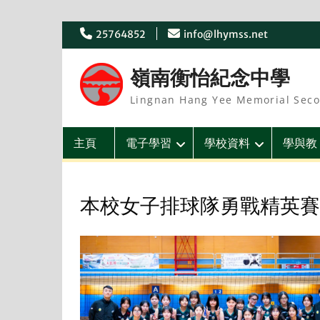
Skip
25764852
info@lhymss.net
to
content
嶺南衡怡紀念中學
Lingnan Hang Yee Memorial Seco
主頁
電子學習
學校資料
學與教
本校女子排球隊勇戰精英賽