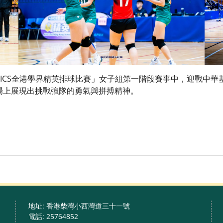
ASICS全港學界精英排球比賽」女子組第一階段賽事中，迎戰中
賽場上展現出挑戰強隊的勇氣與拼搏精神。
地址: 香港柴灣小西灣道三十一號
電話: 25764852