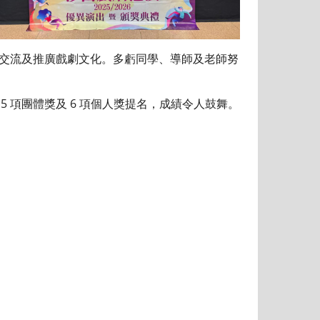
術交流及推廣戲劇文化。多虧同學、導師及老師努
5 項團體獎及 6 項個人獎提名，成績令人鼓舞。