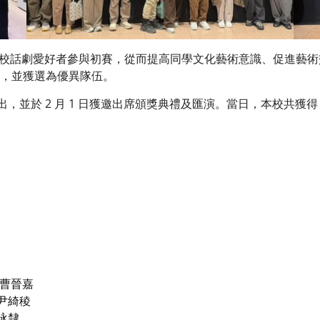
予本校話劇愛好者參與初賽，從而提高同學文化藝術意識、促進藝
，並獲選為優異隊伍。
，並於 2 月 1 日獲邀出席頒獎典禮及匯演。當日，本校共獲得 
 曹晉嘉
尹綺稜
泳隸