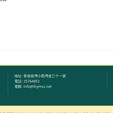
地址: 香港柴灣小西灣道三十一號
電話: 25764852
電郵: info@lhymss.net