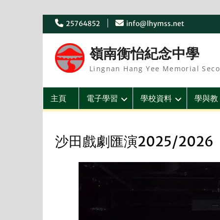
Skip
25764852
info@lhymss.net
to
content
嶺南衡怡紀念中學
Lingnan Hang Yee Memorial Seco
主頁
電子學習
學校資料
學與教
沙田戲劇匯演2025/2026