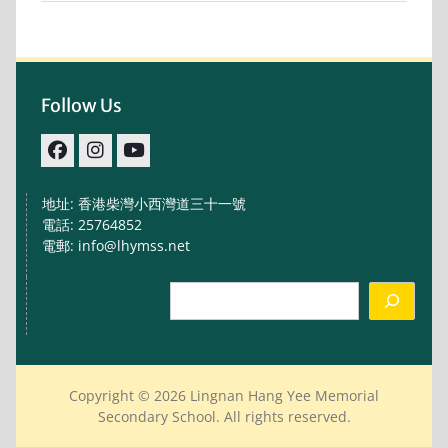
Follow Us
facebook
IG
youtube
地址: 香港柴灣小西灣道三十一號
電話: 25764852
電郵: info@lhymss.net
Search
Copyright © 2026 Lingnan Hang Yee Memorial
Secondary School. All rights reserved.