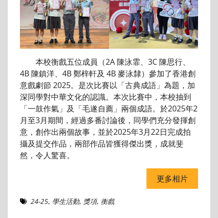
本校衡戲五位成員（2A 陳泳霏、3C 陳思行、
4B 陳鎮洋、4B 鄭梓軒及 4B 麥泳隸）參加了香港創
意戲劇節 2025。是次比賽以「古典成語」為題，加
深同學對中華文化的認識。本次比賽中，本校抽到
「一鼓作氣」及「毛遂自薦」兩個成語。於2025年2
月至3月期間，經過多番討論後，同學們充分發揮創
意，創作出兩個故事，並於2025年3月22日完成拍
攝及提交作品，兩部作品皆獲得傑出獎，成就斐
然，令人驚喜。
更多相片
24-25
,
學生活動
,
獎項
,
衡戲