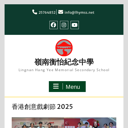
Skip
to
25764852
info@lhymss.net
content
facebook
IG
youtube
嶺南衡怡紀念中學
Lingnan Hang Yee Memorial Secondary School
Menu
香港創意戲劇節 2025