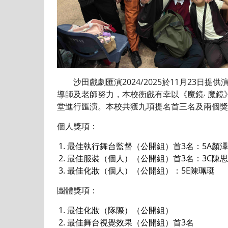
沙田戲劇匯演2024/2025於11月23日
導師及老師努力，本校衡戲有幸以《魔鏡‧ 魔鏡
堂進行匯演。本校共獲九項提名首三名及兩個獎
個人獎項：
最佳執行舞台監督（公開組）首3名：5A顏
最佳服裝（個人）（公開組）首3名：3C陳
最佳化妝（個人）（公開組）：5E陳珮珽
團體獎項：
最佳化妝（隊際）（公開組）
最佳舞台視覺效果（公開組）首3名