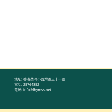
地址: 香港柴灣小西灣道三十一號
電話: 25764852
電郵: info@lhymss.net