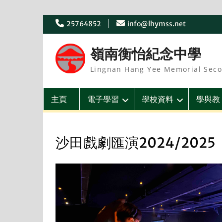
Skip
25764852
info@lhymss.net
to
content
嶺南衡怡紀念中學
Lingnan Hang Yee Memorial Seco
主頁
電子學習
學校資料
學與教
沙田戲劇匯演2024/2025