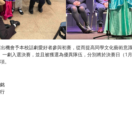
提供演出機會予本校話劇愛好者參與初賽，從而提高同學文化藝術
》一劇入選決賽，並且被獲選為優異隊伍，分別將於決賽日（1月
項。
澤銘
思行