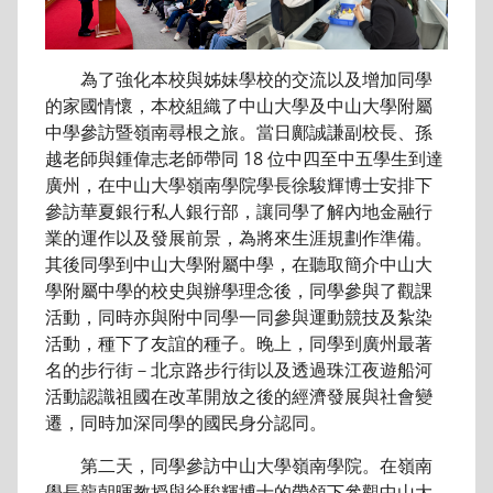
為了強化本校與姊妹學校的交流以及增加同學
的家國情懷，本校組織了中山大學及中山大學附屬
中學參訪暨嶺南尋根之旅。當日鄺誠謙副校長、孫
越老師與鍾偉志老師帶同 18 位中四至中五學生到達
廣州，在中山大學嶺南學院學長徐駿輝博士安排下
參訪華夏銀行私人銀行部，讓同學了解內地金融行
業的運作以及發展前景，為將來生涯規劃作準備。
其後同學到中山大學附屬中學，在聽取簡介中山大
學附屬中學的校史與辦學理念後，同學參與了觀課
活動，同時亦與附中同學一同參與運動競技及紮染
活動，種下了友誼的種子。晚上，同學到廣州最著
名的步行街－北京路步行街以及透過珠江夜遊船河
活動認識祖國在改革開放之後的經濟發展與社會變
遷，同時加深同學的國民身分認同。
第二天，同學參訪中山大學嶺南學院。在嶺南
學長龍朝暉教授與徐駿輝博士的帶領下參觀中山大