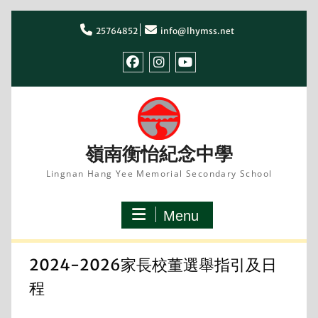
Skip
to
25764852
info@lhymss.net
content
facebook
IG
youtube
嶺南衡怡紀念中學
Lingnan Hang Yee Memorial Secondary School
Menu
2024-2026家長校董選舉指引及日
程