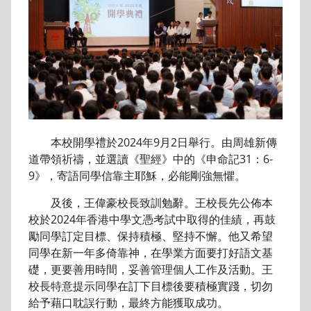
本校開學禮於2024年9月2日舉行。由周雄新傳
道帶領祈禱，並選讀《聖經》中的《申命記31：6-
9》，寄語同學信靠主耶穌，必能剛強無懼。
及後，王偉豪校長致訓勉辭。王校長先公佈本
校於2024年香港中學文憑考試中取得的佳績，再鼓
勵同學訂定目標、保持積極、堅持不懈。他又希望
同學在新一年多倚靠神，在學業方面要打好語文基
礎，更要善用時間，妥善管理個人工作及活動。王
校長特意提示同學在訂下目標後要積極實踐，切勿
給予藉口耽誤行動，最終方能獲取成功。