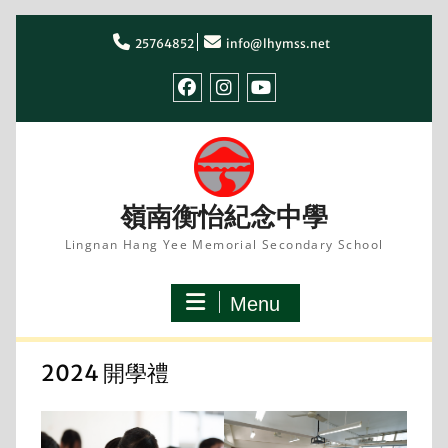
Skip
to
25764852
info@lhymss.net
content
facebook
IG
youtube
嶺南衡怡紀念中學
Lingnan Hang Yee Memorial Secondary School
Menu
2024 開學禮