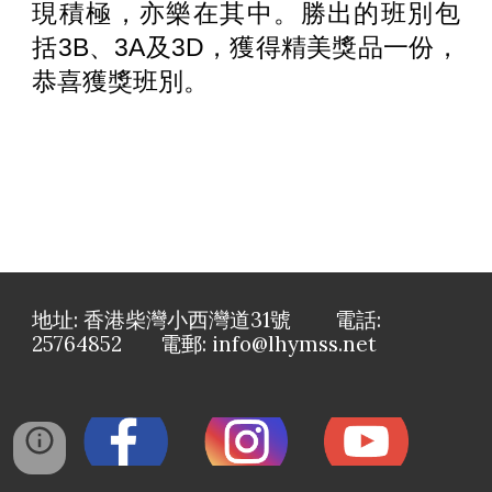
現積極，亦樂在其中。勝出的班別包
括3B、3A及3D，獲得精美獎品一份，
恭喜獲獎班別。
地址: 香港柴灣小西灣道31號 電話:
25764852 電郵: info@lhymss.net