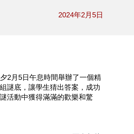
ion
2024年
2
月
5
日
夕2月5日午息時間舉辦了一個精
組謎底，讓學生猜出答案，成功
謎活動中獲得滿滿的歡樂和驚