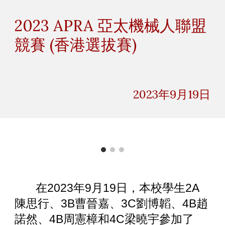
Skip to main content
Skip to navigation
2023 APRA 亞太機械人聯盟
競賽 (香港選拔賽)
2023年
9
月
19
日
在2023年9月19日，本校學生2A
陳思行、3B曹晉嘉、3C劉博韜、4B趙
諾然、4B周憲樟和4C梁曉宇參加了