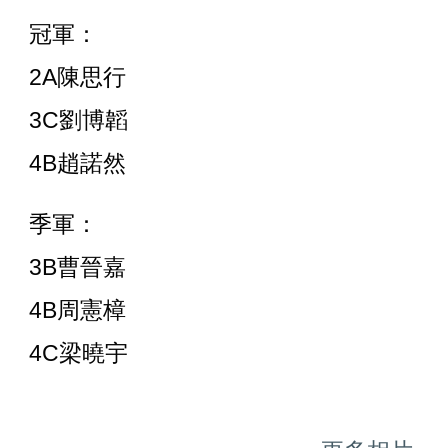
冠軍：
2A陳思行
3C劉博韜
4B趙諾然
季軍：
3B曹晉嘉
4B周憲樟
4C梁曉宇