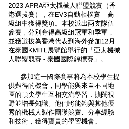
2023 APRA亞太機械人聯盟競賽（香
港選拔賽），在EV3自動相樸賽 – 高
級組中獲得獎項。本校派出兩支隊伍
參賽，分別奪得高級組冠軍和季軍，
並獲選拔為香港代表到海外參加12月
在泰國KMITL展覽館舉行的「亞太機械
人聯盟競賽 - 泰國國際錦標賽」。
參加這一國際賽事將為本校學生提
供難得的機會，同學能與來自不同地
區的頂尖學生互相交流學習，擴闊視
野並增長知識。他們將能夠與其他優
秀的機械人製作團隊競賽、分享經驗
和技術，獲得寶貴的學習機會。