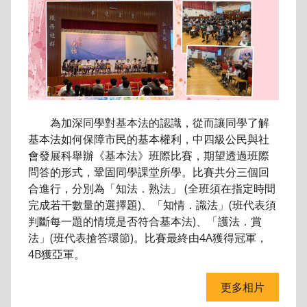
為加深同學對基本法的認識，從而讓同學了解
基本法如何保障市民的基本權利，中四級公民與社
會發展科舉辦《基本法》班際比賽，期望透過班際
問答的形式，鞏固同學課堂所學。比賽共分三個回
合進行，分別為「知法．熟法」 (全班須在指定時間
完成若干數量的選擇題)、「知情．識法」(班代表須
判斷每一題的情境是否符合基本法)、「護法．賞
法」(班代表搶答環節)。比賽最終由4A獲得冠軍，
4B獲亞軍。
更多相片