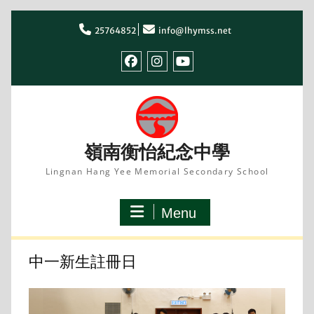
Skip
to
25764852
info@lhymss.net
content
facebook
IG
youtube
嶺南衡怡紀念中學
Lingnan Hang Yee Memorial Secondary School
Menu
中一新生註冊日