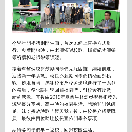
今學年開學禮別開生面，首次以網上直播方式舉
行。典禮開始時，由老師領唱校歌、楊靖紀牧師帶
領祈禱和老師帶領讀經。
接着韋皙然校監鼓勵同學們克服困難，繼續前進，
迎接新一年挑戰。校長亦勉勵同學們積極面對挑
戰，逆境自強。感謝校友為校舍環境進行了一系列
的粉飾，務求讓同學回歸校園時，對校舍有煥然一
新的感覺。其後由2019年畢業生林滸椉學長和黃先
源學長分享初、高中時的校園生活、體驗和訓勉師
弟、妹；播放詩歌「復興我」後，由校長介紹新職
員，最後由兩位助理校長宣佈開學各事項。
期待各同學們早日返校，回歸校園生活。