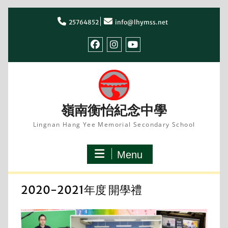
Skip
to
25764852
info@lhymss.net
content
facebook
IG
youtube
嶺南衡怡紀念中學
Lingnan Hang Yee Memorial Secondary School
Menu
2020-2021年度 開學禮