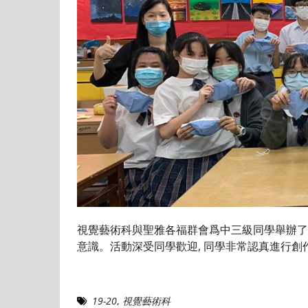
視覺藝術科與聖雅各福群會爲中三級同學舉辦了
意識。活動深受同學歡迎, 同學非常認真進行創
19-20
,
視覺藝術科