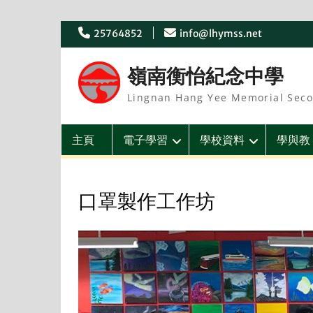
Skip
25764852
info@lhymss.net
to
content
嶺南衡怡紀念中學
Lingnan Hang Yee Memorial Seco
主頁
電子學習
學校資料
學與教
口罩製作工作坊