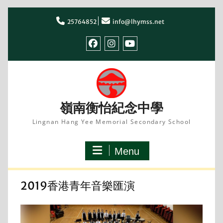
Skip
to
25764852
info@lhymss.net
content
facebook
IG
youtube
嶺南衡怡紀念中學
Lingnan Hang Yee Memorial Secondary School
Menu
2019香港青年音樂匯演