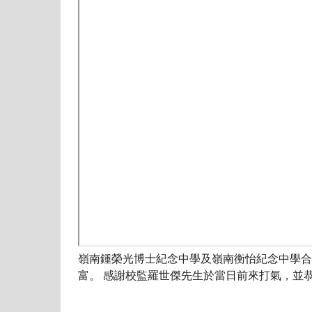
嶺南鍾榮光博士紀念中學及嶺南衡怡紀念中學合辦
富。 感謝校監羅世傑先生於當日前來打氣，並恭