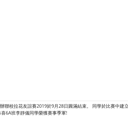
聯校拉花友誼賽2019於9月28日圓滿結束。 同學於比賽中
喜6A班李靜儀同學榮獲賽事季軍!