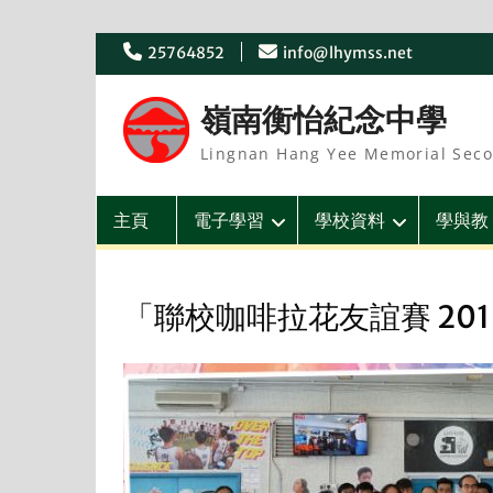
Skip
25764852
info@lhymss.net
to
content
嶺南衡怡紀念中學
Lingnan Hang Yee Memorial Seco
主頁
電子學習
學校資料
學與教
「聯校咖啡拉花友誼賽 201