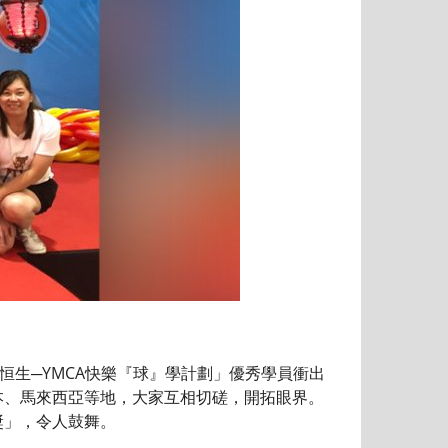
「恒生─YMCA快樂『球』學計劃」優秀學員衝出
本、馬來西亞等地，大家互相切磋，開拓眼界。
獎」，令人鼓舞。