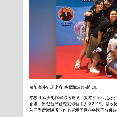
參加海外氣球比賽 傳遞和諧共融訊息
本校4E陳美彤同學通過遴選，於本年5-8月接受
香港，出戰台灣國際氣球藝術大會2019。是
陳同學所屬隊伍的作品展示了世界各國不分種族