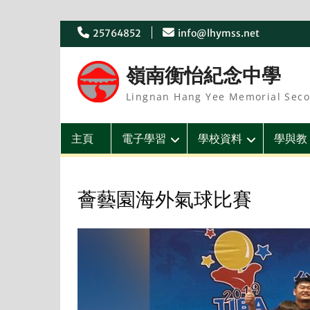
Skip
25764852
info@lhymss.net
to
content
嶺南衡怡紀念中學
Lingnan Hang Yee Memorial Seco
主頁
電子學習
學校資料
學與教
薈藝園海外氣球比賽