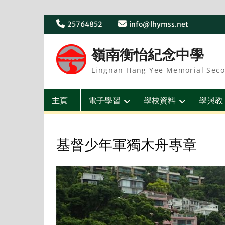
Skip
25764852
info@lhymss.net
to
content
嶺南衡怡紀念中學
Lingnan Hang Yee Memorial Seco
主頁
電子學習
學校資料
學與教
基督少年軍獨木舟專章