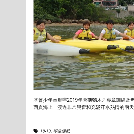
基督少年軍舉辦2019年暑期獨木舟專章訓練
西貢海上，渡過非常興奮和充滿汗水熱情的兩天
18-19
,
學生活動