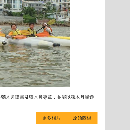
星獨木舟證書及獨木舟專章，並能以獨木舟暢遊
更多相片
原始圖檔