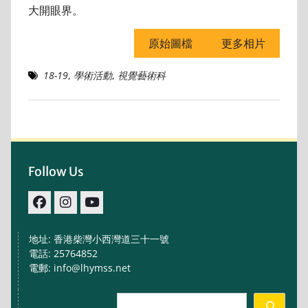
大開眼界。
原始圖檔
更多相片
18-19
,
學術活動
,
視覺藝術科
Follow Us
facebook
IG
youtube
地址: 香港柴灣小西灣道三十一號
電話: 25764852
電郵: info@lhymss.net
Search