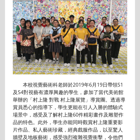
本校視覺藝術科老師於2019年6月19日帶領S1
及S4對視藝有濃厚興趣的學生，參加了當代美術館
舉辦的「村上隆 對戰 村上隆展覽」導賞團。透過導
賞員悉心的指導下，學生更能在引人入勝的體驗式
場景中，感受及了解村上隆60件精彩畫作及雕塑作
品的特色。此外，學生亦能同時觀賞村上隆重要影
片作品、私人藝術珍藏，經典戲服作品，以至驚人
牆壁及地板藝術，感受強烈複雜視覺衝擊，令他們