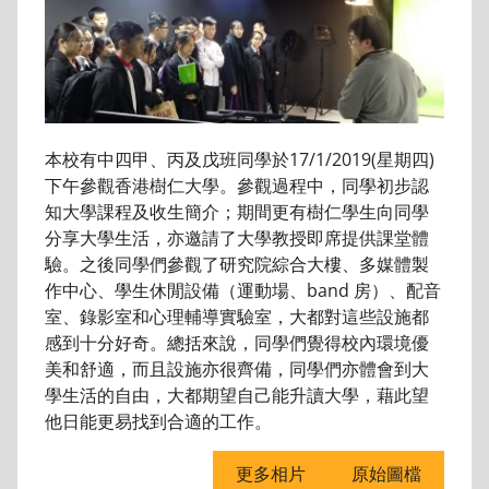
本校有中四甲、丙及戊班同學於17/1/2019(星期四)
下午參觀香港樹仁大學。參觀過程中，同學初步認
知大學課程及收生簡介；期間更有樹仁學生向同學
分享大學生活，亦邀請了大學教授即席提供課堂體
驗。之後同學們參觀了研究院綜合大樓、多媒體製
作中心、學生休閒設備（運動場、band 房）、配音
室、錄影室和心理輔導實驗室，大都對這些設施都
感到十分好奇。總括來說，同學們覺得校內環境優
美和舒適，而且設施亦很齊備，同學們亦體會到大
學生活的自由，大都期望自己能升讀大學，藉此望
他日能更易找到合適的工作。
更多相片
原始圖檔