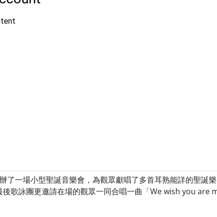
一場小型聖誕音樂會，為觀眾獻唱了多首耳熟能詳的聖誕樂曲，例如「Jing
最後歌詠團更邀請在場的觀眾一同合唱一曲「We wish you are m