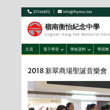
Skip
25764852
info@lhymss.net
to
content
嶺南衡怡紀念中學
Lingnan Hang Yee Memorial Seco
主頁
電子學習
學校資料
學與教
2018 新翠商場聖誕音樂會