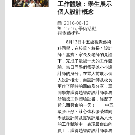
工作體驗：學生展示
個人設計概念
2016-08-13
15-16
,
學術活動
,
視覺藝術科
8月13日中五級視覺藝術
科同學，在校董丶校長丶設計
師丶嘉賓丶家長及老師的見證
下，完成了最後一天的工作體
驗。當日同學們需要以小小設
計師的身分，在眾人前展示個
人設計概念，而設計師及校長
更作了即時的回饋及分享，眾
同學亦獲得趙智銘設計師事務
所頒授工作體驗証書，經歷了
難忘而興奮的一天！ 中五
級張正彤丶莊心弦和張榮耀同
學被設計師及嘉賓評選為六天
的工作體驗中，表現最傑出的
員工，獲得趙智銘設計師事務