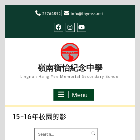
Skip
to
25764852
info@lhymss.net
content
facebook
IG
youtube
嶺南衡怡紀念中學
Lingnan Hang Yee Memorial Secondary School
Menu
15-16年校園剪影
🔍