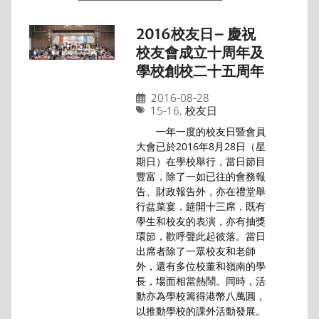
2016校友日– 慶祝
校友會成立十周年及
學校創校二十五周年
2016-08-28
15-16
,
校友日
一年一度的校友日暨會員
大會已於2016年8月28日（星
期日）在學校舉行，當日節目
豐富，除了一如已往的會務報
告、財政報告外，亦在禮堂舉
行盆菜宴，筵開十三席，既有
學生和校友的表演，亦有抽獎
環節，歡呼聲此起彼落。當日
出席者除了一眾校友和老師
外，還有多位校董和嶺南的學
長，場面相當熱鬧。同時，活
動亦為學校籌得港幣八萬圓，
以推動學校的課外活動發展。