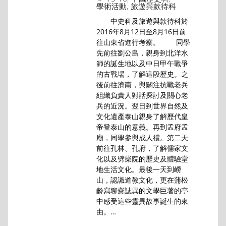
學術活動
,
旅遊與款待科
中史科及旅遊與款待科於
2016年8月12日至8月16日前
往山東省進行考察。 同學
先前往劉公島，親身到北洋水
師的誕生地以及中日甲午戰爭
的古戰場，了解這段歷史。之
後前往濟南，與關注抗戰老兵
組織負責人對話探討及關心老
兵的近況。翌日到世界自然及
文化遺產泰山親身了解歷代皇
帝登泰山的意義。再到孟府孟
廟，同學參與成人禮。第二天
前往孔林、孔府，了解儒家文
化以及劈柴院的歷史及體驗堂
地生活文化。最後一天到嶗
山，認識道教文化，更在蒲松
齡寫聊齋誌異的文學巨著的亭
中感受這些靈異故事誕生的來
由。…