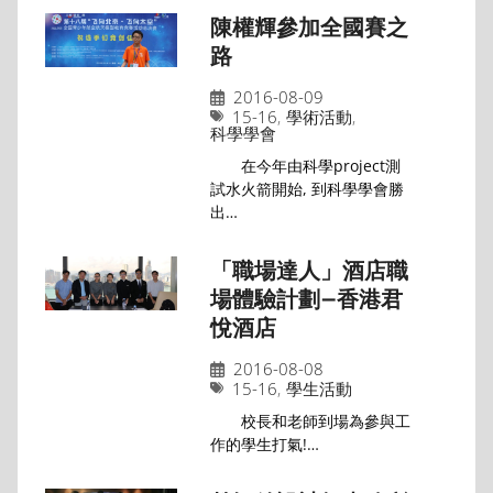
陳權輝參加全國賽之
路
2016-08-09
15-16
,
學術活動
,
科學學會
在今年由科學project測
試水火箭開始, 到科學學會勝
出…
「職場達人」酒店職
場體驗計劃–香港君
悅酒店
2016-08-08
15-16
,
學生活動
校長和老師到場為參與工
作的學生打氣!…