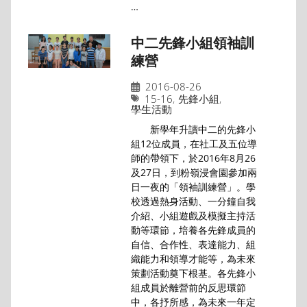
…
中二先鋒小組領袖訓
練營
2016-08-26
15-16
,
先鋒小組
,
學生活動
新學年升讀中二的先鋒小
組12位成員，在社工及五位導
師的帶領下，於2016年8月26
及27日，到粉嶺浸會園參加兩
日一夜的「領袖訓練營」。學
校透過熱身活動、一分鐘自我
介紹、小組遊戲及模擬主持活
動等環節，培養各先鋒成員的
自信、合作性、表達能力、組
織能力和領導才能等，為未來
策劃活動奠下根基。各先鋒小
組成員於離營前的反思環節
中，各抒所感，為未來一年定