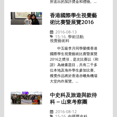
所送出的加許奬金和禮物。…
香港國際學生視覺藝
術比賽暨展覽2016
2016-08-13
15-16
,
學術活動
,
視覺藝術科
中五級李月同學榮獲香港
國際學生視覺藝術比賽暨展覽
2016之奬項，是次比賽以《和
諧》為繪畫題目，共有二千多
位本地及海外學生參加比賽。
獲獎作品將於香港赤蠟角機場
大堂內作展覽。…
中史科及旅遊與款待
科 – 山東考察團
2016-08-12
15-16
,
中國歷史科
,