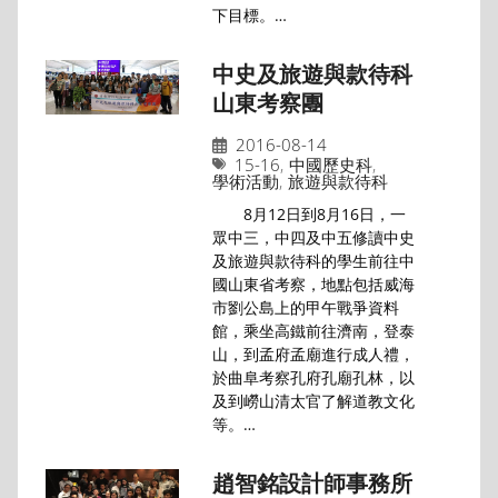
下目標。…
中史及旅遊與款待科
山東考察團
2016-08-14
15-16
,
中國歷史科
,
學術活動
,
旅遊與款待科
8月12日到8月16日，一
眾中三，中四及中五修讀中史
及旅遊與款待科的學生前往中
國山東省考察，地點包括威海
市劉公島上的甲午戰爭資料
館，乘坐高鐵前往濟南，登泰
山，到孟府孟廟進行成人禮，
於曲阜考察孔府孔廟孔林，以
及到嶗山清太官了解道教文化
等。…
趙智銘設計師事務所