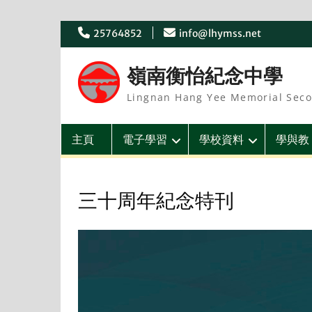
Skip
25764852
info@lhymss.net
to
content
嶺南衡怡紀念中學
Lingnan Hang Yee Memorial Seco
主頁
電子學習
學校資料
學與教
三十周年紀念特刊