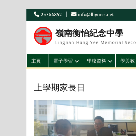
Skip
25764852
info@lhymss.net
to
content
嶺南衡怡紀念中學
Lingnan Hang Yee Memorial Seco
主頁
電子學習
學校資料
學與教
上學期家長日