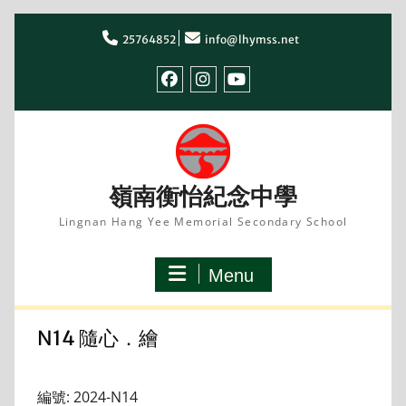
Skip
to
25764852
info@lhymss.net
content
facebook
IG
youtube
嶺南衡怡紀念中學
Lingnan Hang Yee Memorial Secondary School
Menu
N14 隨心．繪
編號: 2024-N14