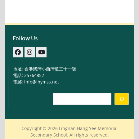
Follow Us
facebook
IG
youtube
地址: 香港柴灣小西灣道三十一號
電話: 25764852
電郵: info@lhymss.net
Search
Copyright © 2026 Lingnan Hang Yee Memorial
Secondary School. All rights reserved.