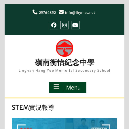
Skip
to
25764852
info@lhymss.net
content
facebook
IG
youtube
嶺南衡怡紀念中學
Lingnan Hang Yee Memorial Secondary School
Menu
STEM實況報導