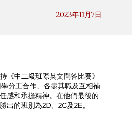
ion
2023年1
1
月
7
日
及主持《中二級班際英文問答比賽》
同學分工合作、各盡其職及互相補
任感和承擔精神。在他們最後的
出的班別為2D、2C及2E。