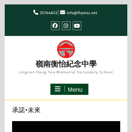
Skip
to
25764852
info@lhymss.net
content
facebook
IG
youtube
嶺南衡怡紀念中學
Lingnan Hang Yee Memorial Secondary School
Menu
承諾•未來