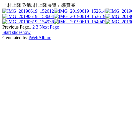
「村上隆 對戰 村上隆展覽」導賞團
Previous Page
1
2
3
Next Page
Start slideshow
Generated by
iWebAlbum