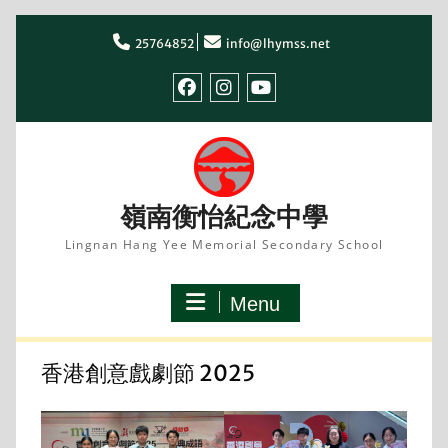
Skip
to
25764852
info@lhymss.net
content
facebook
IG
youtube
嶺南衡怡紀念中學
Lingnan Hang Yee Memorial Secondary School
Menu
香港創意戲劇節 2025