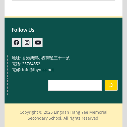
Follow Us
facebook
IG
youtube
地址: 香港柴灣小西灣道三十一號
電話: 25764852
電郵: info@lhymss.net
Search
Copyright © 2026 Lingnan Hang Yee Memorial
Secondary School. All rights reserved.