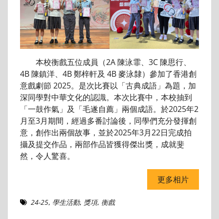
本校衡戲五位成員（2A 陳泳霏、3C 陳思行、
4B 陳鎮洋、4B 鄭梓軒及 4B 麥泳隸）參加了香港創
意戲劇節 2025。是次比賽以「古典成語」為題，加
深同學對中華文化的認識。本次比賽中，本校抽到
「一鼓作氣」及「毛遂自薦」兩個成語。於2025年2
月至3月期間，經過多番討論後，同學們充分發揮創
意，創作出兩個故事，並於2025年3月22日完成拍
攝及提交作品，兩部作品皆獲得傑出獎，成就斐
然，令人驚喜。
更多相片
24-25
,
學生活動
,
獎項
,
衡戲