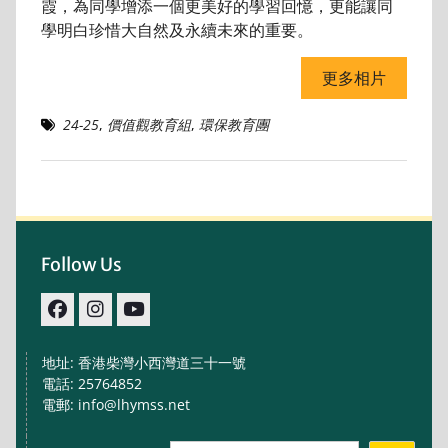
霞，為同學增添一個更美好的學習回憶，更能讓同
學明白珍惜大自然及永續未來的重要。
更多相片
24-25
,
價值觀教育組
,
環保教育團
Follow Us
facebook
IG
youtube
地址: 香港柴灣小西灣道三十一號
電話: 25764852
電郵: info@lhymss.net