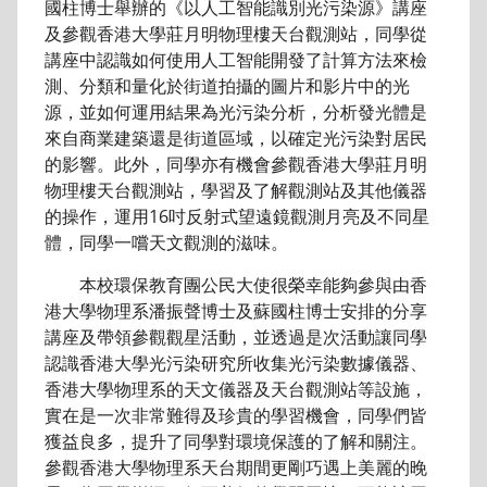
國柱博士舉辦的《以人工智能識別光污染源》講座
及參觀香港大學莊月明物理樓天台觀測站，同學從
講座中認識如何使用人工智能開發了計算方法來檢
測、分類和量化於街道拍攝的圖片和影片中的光
源，並如何運用結果為光污染分析，分析發光體是
來自商業建築還是街道區域，以確定光污染對居民
的影響。此外，同學亦有機會參觀香港大學莊月明
物理樓天台觀測站，學習及了解觀測站及其他儀器
的操作，運用16吋反射式望遠鏡觀測月亮及不同星
體，同學一嚐天文觀測的滋味。
本校環保教育團公民大使很榮幸能夠參與由香
港大學物理系潘振聲博士及蘇國柱博士安排的分享
講座及帶領參觀觀星活動，並透過是次活動讓同學
認識香港大學光污染研究所收集光污染數據儀器、
香港大學物理系的天文儀器及天台觀測站等設施，
實在是一次非常難得及珍貴的學習機會，同學們皆
獲益良多，提升了同學對環境保護的了解和關注。
參觀香港大學物理系天台期間更剛巧遇上美麗的晚