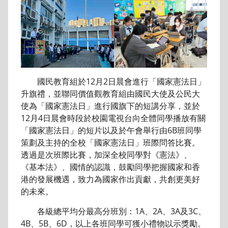
國民教育組於12月2日晨會進行「國家憲法日」
升旗禮，並聯同價值觀教育組由國民大使及公民大
使為「國家憲法日」進行國旗下的短講分享，並於
12月4日晨會時段於校園電視台向全體同學播放有關
「國家憲法日」的短片以及於午會舉行由6B班同學
策劃及主持的全校「國家憲法日」班際問答比賽。
透過是次班際比賽，加深全校同學對《憲法》、
《基本法》、國情的認識，鼓勵同學把握國家和香
港的發展機遇，致力為國家作出貢獻，共創更美好
的未來。
各級總平均分最高分班別：1A、2A、3A及3C、
4B、5B、6D，以上各班同學可獲小禮物以示獎勵。