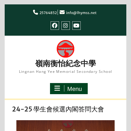
Skip
to
25764852
info@lhymss.net
content
facebook
IG
youtube
嶺南衡怡紀念中學
Lingnan Hang Yee Memorial Secondary School
Menu
24-25 學生會候選內閣答問大會