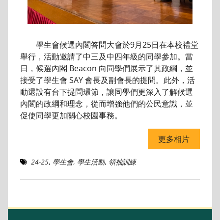
學生會候選內閣答問大會於9月25日在本校禮堂
舉行，活動邀請了中三及中四年級的同學參加。當
日，候選內閣 Beacon 向同學們展示了其政綱，並
接受了學生會 SAY 會長及副會長的提問。此外，活
動還設有台下提問環節，讓同學們更深入了解候選
內閣的政綱和理念，從而增強他們的公民意識，並
促使同學更加關心校園事務。
更多相片
24-25
,
學生會
,
學生活動
,
領袖訓練