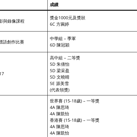
成績
獎金1000元及獎狀
)電影與錄像課程
6C 方琬婷
中學組 – 季軍
健標語創作比賽
6D 陳冠穎
高中組 – 二等獎
5D 朱倩怡
5D 梁采盈
17
5D 文曉晴
5E 源美雪
(代表領獎)
世界賽 (15-18歲) – 一等獎
4A 陳思琦
4A 陳凱怡
香港賽 (15-18歲) – 一等獎
4A 陳思琦
4A 陳凱怡