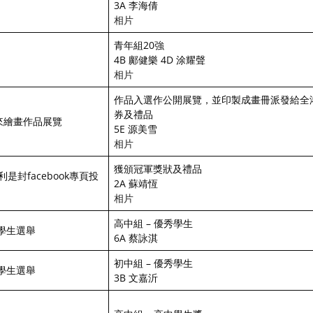
3A 李海倩
相片
青年組20強
4B 鄺健樂 4D 涂耀聲
相片
作品入選作公開展覽，並印製成畫冊派發給全
券及禮品
來繪畫作品展覽
5E 源美雪
相片
獲頒冠軍獎狀及禮品
利是封facebook專頁投
2A 蘇靖恆
相片
高中組 – 優秀學生
學生選舉
6A 蔡詠淇
初中組 – 優秀學生
學生選舉
3B 文嘉沂