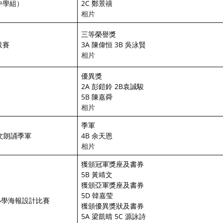
中學組）
2C 鄭景禧
相片
三等榮譽獎
拔賽
3A 陳偉恒 3B 吳泳賢
相片
優異獎
2A 彭鎧鈴 2B袁誠駿
5B 陳嘉舜
相片
季軍
文朗誦季軍
4B 余天恩
相片
獲頒冠軍獎座及書券
5B 黃靖文
獲頒亞軍獎座及書券
5D 韓嘉莹
中小學海報設計比賽
獲頒優異獎狀及書券
5A 梁凱晴 5C 源詠詩