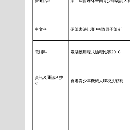
普通話科
第二屆曹燦杯全國青少年朗誦大
中文科
硬筆書法比賽 中學(原子筆)組
電腦科
電腦應用程式編程比賽2016
資訊及通訊科技
香港青少年機械人聯校挑戰賽
科