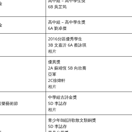
高中組 – 高中學生獎
金
6B 吳芷筠
高中組 – 高中學生獎
金
6A 劉卓傑
2016分區優秀學生
3B 文嘉沂 6A 蔡詠琪
相片
優異獎
2A 蘇靖恆 5B 向欣蕎
亞軍
2C徐煒軒
相片
中學組古詩金獎
音樂藝術節
5D 李誌存
相片
青少年B組詩歌散文類銅獎
5D 李誌存