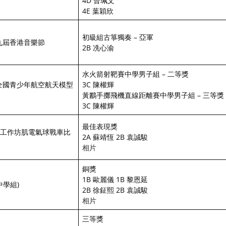
4D 曾珮文
4E 葉穎欣
初級組古箏獨奏 – 亞軍
九屆香港音樂節
2B 冼心渝
水火箭射靶賽中學男子組 – 二等獎
全國青少年航空航天模型
3C 陳權輝
黃鸝手擲飛機直線距離賽中學男子組 – 三等獎
3C 陳權輝
最佳表現獎
M工作坊肌電氣球戰車比
2A 蘇靖恆 2B 袁誠駿
相片
銅獎
1B 歐麗儀 1B 黎恩延
中學組)
2B 徐鉦熙 2B 袁誠駿
相片
三等獎