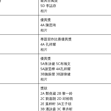
賽
最具台風獎
5D 李誌存
相片
優異獎
4A 陳思琦
相片
專題習作比賽優異獎
4A 孔祥耀
相片
優異獎
5A朱泳健 5C布瀚文
5A謝旻樺 4A孔祥耀
3B施振傑 3B謝偉健
相片
獎狀
2A 鄭堯崴 2B 黎一鈴
2C 劉嘉朗 2D 邱裕萌
2E 葉梓軒 3A王子頌
3B 潘詠森 3C 畢卉昕