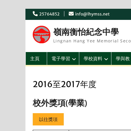
Skip
25764852
info@lhymss.net
to
content
嶺南衡怡紀念中學
Lingnan Hang Yee Memorial Seco
主頁
電子學習
學校資料
學與教
2016至2017年度
校外獎項(學業)
以往獎項