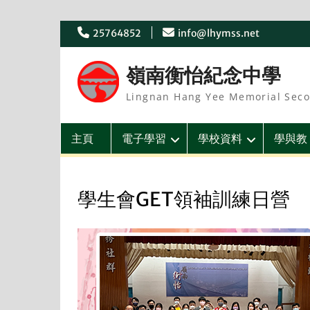
Skip
25764852
info@lhymss.net
to
content
嶺南衡怡紀念中學
Lingnan Hang Yee Memorial Seco
主頁
電子學習
學校資料
學與教
學生會GET領袖訓練日營