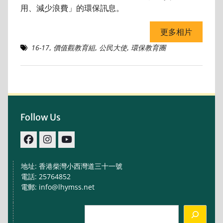
用、減少浪費」的環保訊息。
更多相片
16-17
,
價值觀教育組
,
公民大使
,
環保教育團
Follow Us
facebook
IG
youtube
地址: 香港柴灣小西灣道三十一號
電話: 25764852
電郵: info@lhymss.net
Search