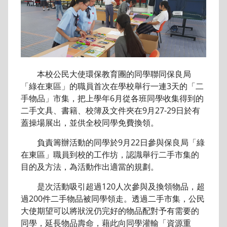
本校公民大使環保教育團的同學聯同保良局
「綠在東區」的職員首次在學校舉行一連3天的「二
手物品」市集，把上學年6月從各班同學收集得到的
二手文具、書籍、校簿及文件夾在9月27-29日於有
蓋操場展出，並供全校同學免費換領。
負責籌辦活動的同學於9月22日參與保良局「綠
在東區」職員到校的工作坊，認識舉行二手市集的
目的及方法，為活動作出適當的規劃。
是次活動吸引超過120人次參與及換領物品，超
過200件二手物品被同學領走。透過二手市集，公民
大使期望可以將狀況仍完好的物品配對予有需要的
同學，延長物品壽命，藉此向同學灌輸「資源重