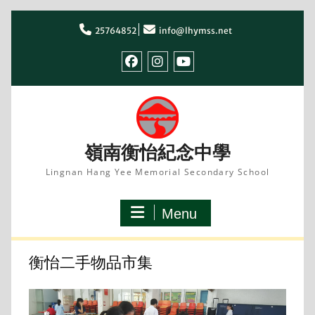
Skip
to
25764852
info@lhymss.net
content
facebook
IG
youtube
嶺南衡怡紀念中學
Lingnan Hang Yee Memorial Secondary School
Menu
衡怡二手物品市集